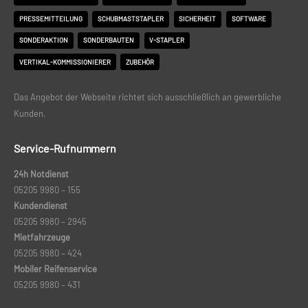
PRESSEMITTEILUNG
SCHUBMASTSTAPLER
SICHERHEIT
SOFTWARE
SONDERAKTION
SONDERBAUTEN
V-STAPLER
VERTIKAL-KOMMISSIONIERER
ZUBEHÖR
Das Angebot der Webseite richtet sich ausschließlich an gewerbliche
Kunden.
Service-Rufnummern
24h Notdienst
05205 9980 – 155
Kundendienst
05205 9980 –
2945
Mietfahrzeuge
05205 9980 – 424
Mobiler Reifenservice
05205 9980 – 431