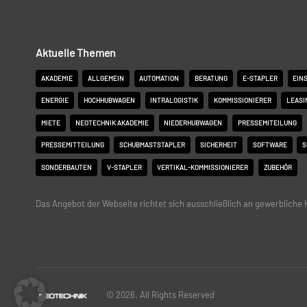
Aktuelle Themen
AKADEMIE
ALLGEMEIN
AUTOMATION
BERATUNG
E-STAPLER
EIN
ENERGIE
HOCHHUBWAGEN
INTRALOGISTIK
KOMMISSIONIERER
LEASI
MIETE
NEOTECHNIK AKADEMIE
NIEDERHUBWAGEN
PRESSEMITEILUNG
PRESSEMITTEILUNG
SCHUBMASTSTAPLER
SICHERHEIT
SOFTWARE
S
SONDERBAUTEN
V-STAPLER
VERTIKAL-KOMMISSIONIERER
ZUBEHÖR
Das Angebot der Webseite richtet sich ausschließlich an gewerbliche
© 2026. All Rights Reserved