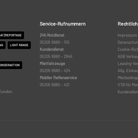
Service-Rufnummern
Rechtlic
24h Notdienst
Impressum
SATZREPORTAGE
05205 9980 – 155
Datenschut
NG
LIGHT RANGE
Kundendienst
Cookie-Rich
05205 9980 –
2945
AGB Verkau
Mietfahrzeuge
Leasing-Ve
ONDERAKTION
05205 9980 – 424
Allg. Eink
Mobiler Reifenservice
Mietbeding
05205 9980 – 431
VTB für Mo
 Kunden.
Kundendien