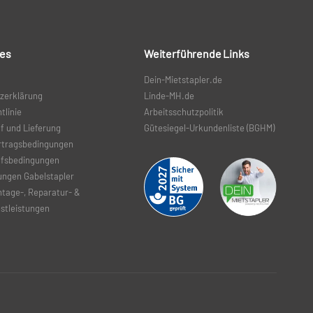
hes
Weiterführende Links
Dein-Mietstapler.de
zerklärung
Linde-MH.de
tlinie
Arbeitsschutzpolitik
f und Lieferung
Gütesiegel-Urkundenliste (BGHM
)
rtragsbedingungen
aufsbedingungen
ungen Gabelstapler
ntage-, Reparatur- &
stleistungen