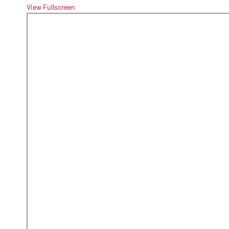
View Fullscreen
Zum
PDF-
Inhalt
springen